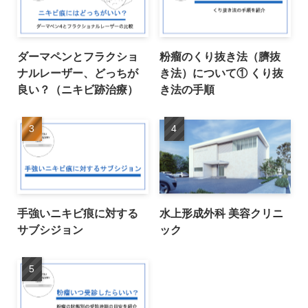
ダーマペンとフラクショ
粉瘤のくり抜き法（臍抜
ナルレーザー、どっちが
き法）について① くり抜
良い？（ニキビ跡治療）
き法の手順
手強いニキビ痕に対する
水上形成外科 美容クリニ
サブシジョン
ック